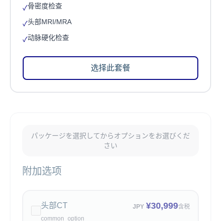
骨密度检查
✓
头部MRI/MRA
✓
动脉硬化检查
✓
选择此套餐
パッケージを選択してからオプションをお選びくだ
さい
附加选项
¥
30,999
头部CT
JPY
含税
common_option