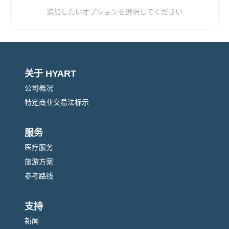
¥
30,999
腹部CT
JPY
含税
追加したいオプションを選択してください
common_option
¥
11,999
内脏脂肪检测
JPY
含税
common_option
关于 HYART
公司概况
¥
6,999
幽门螺杆菌检测
JPY
含税
特定商业交易法标示
common_option
服务
¥
3,999
医疗服务
乙肝表面抗原
JPY
含税
旅游方案
common_option
参考路线
¥
3,999
乙肝表面抗体
JPY
含税
支持
common_option
新闻