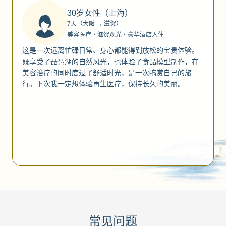
30岁女性（上海）
7天（大阪 → 滋贺）
美容医疗・滋贺观光・豪华酒店入住
这是一次远离忙碌日常、身心都能得到放松的宝贵体验。
既享受了琵琶湖的自然风光，也体验了食品模型制作，在
美容治疗的同时度过了舒适时光，是一次犒赏自己的旅
行。下次我一定想体验再生医疗，保持长久的美丽。
常见问题