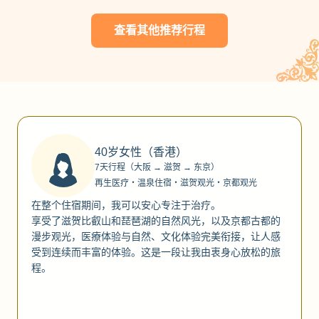
查看其他推荐行程
40岁女性（香港）
7天行程（大阪 → 滋贺 → 东京）
再生医疗・温泉住宿・滋贺观光・京都观光
在整个住宿期间，我可以安心专注于治疗。
享受了滋贺比叡山和琵琶湖的自然风光，以及京都古都的
漫步观光，医療体验与自然、文化体验完美衔接，让人感
受到连续而丰富的体验。这是一段让我由衷身心放松的旅
程。