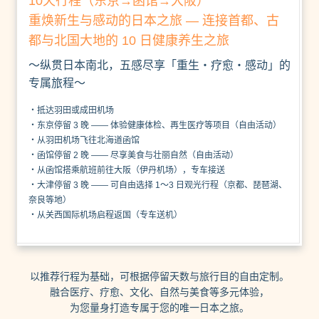
10天行程（东京→函馆→大阪）
重焕新生与感动的日本之旅 — 连接首都、古
都与北国大地的 10 日健康养生之旅
～纵贯日本南北，五感尽享「重生・疗愈・感动」的
专属旅程～
・抵达羽田或成田机场
・东京停留 3 晚 —— 体验健康体检、再生医疗等项目（自由活动）
・从羽田机场飞往北海道函馆
・函馆停留 2 晚 —— 尽享美食与壮丽自然（自由活动）
・从函馆搭乘航班前往大阪（伊丹机场），专车接送
・大津停留 3 晚 —— 可自由选择 1～3 日观光行程（京都、琵琶湖、
奈良等地）
・从关西国际机场启程返国（专车送机）
以推荐行程为基础，可根据停留天数与旅行目的自由定制。
融合医疗、疗愈、文化、自然与美食等多元体验，
为您量身打造专属于您的唯一日本之旅。