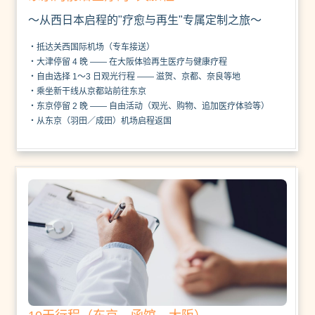
～从西日本启程的"疗愈与再生"专属定制之旅～
・抵达关西国际机场（专车接送）
・大津停留 4 晚 —— 在大阪体验再生医疗与健康疗程
・自由选择 1～3 日观光行程 —— 滋贺、京都、奈良等地
・乘坐新干线从京都站前往东京
・东京停留 2 晚 —— 自由活动（观光、购物、追加医疗体验等）
・从东京（羽田／成田）机场启程返国