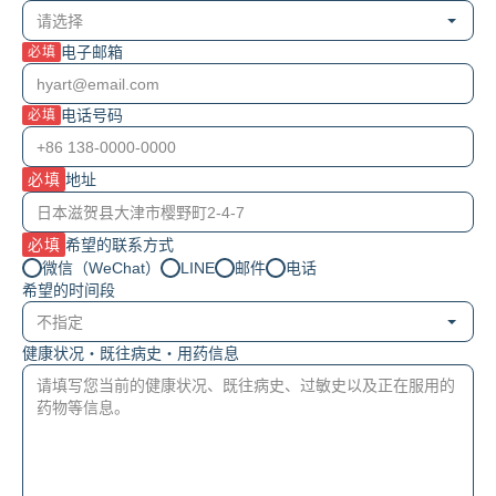
电子邮箱
必填
电话号码
必填
必填
地址
必填
希望的联系方式
微信（WeChat）
LINE
邮件
电话
希望的时间段
健康状况・既往病史・用药信息