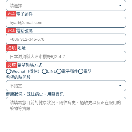
電子郵件
必填
電話號碼
必填
必填
地址
必填
希望聯絡方式
Wechat（微信）
LINE
電子郵件
電話
希望的時間段
健康狀況・既往病史・用藥資訊